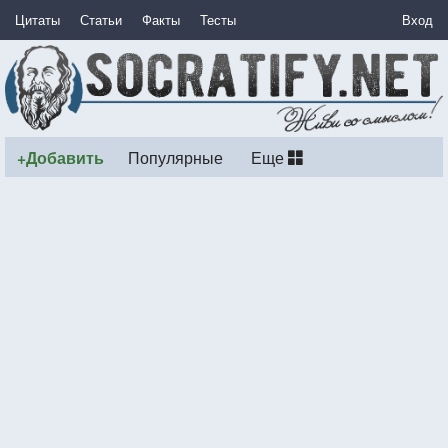
Цитаты
Статьи
Факты
Тесты
Вход
+Добавить
Популярные
Еще