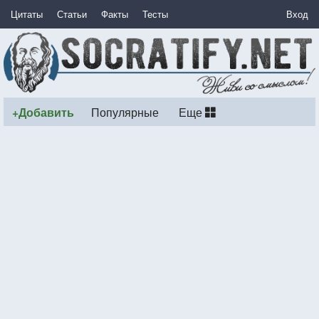
Цитаты
Статьи
Факты
Тесты
Вход
+Добавить
Популярные
Еще