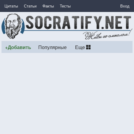
Цитаты
Статьи
Факты
Тесты
Вход
+Добавить
Популярные
Еще