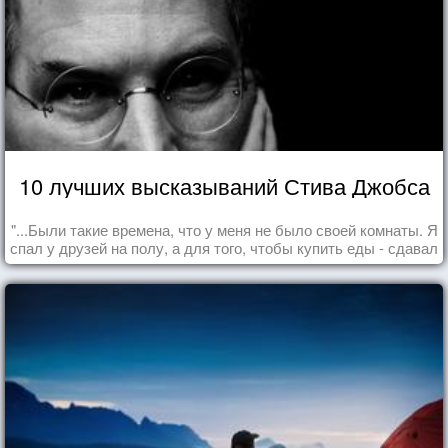
10 лучших высказываний Стива Джобса
"...Были такие времена, что у меня не было своей комнаты. Я
спал у друзей на полу, а для того, чтобы купить еды - сдавал
бутылки из под кока-колы"