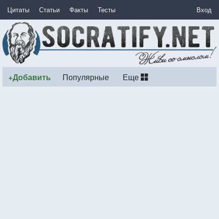
Цитаты
Статьи
Факты
Тесты
Вход
+Добавить
Популярные
Еще