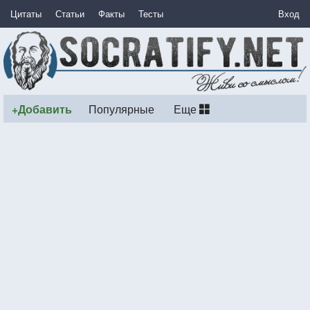
Цитаты
Статьи
Факты
Тесты
Вход
+Добавить
Популярные
Еще