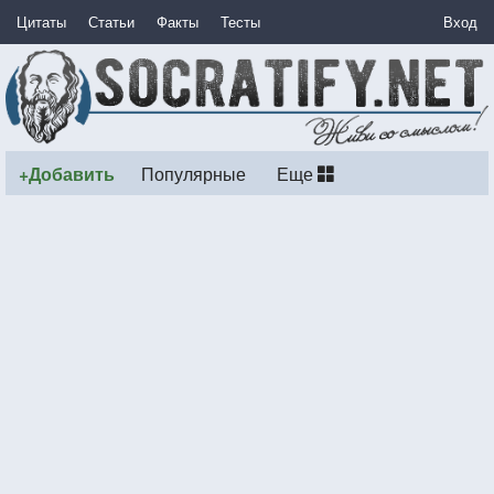
Цитаты
Статьи
Факты
Тесты
Вход
+Добавить
Популярные
Еще