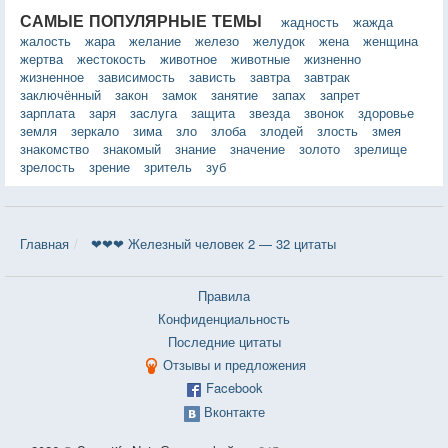
САМЫЕ ПОПУЛЯРНЫЕ ТЕМЫ
жадность
жажда
жалость
жара
желание
железо
желудок
жена
женщина
жертва
жестокость
животное
животные
жизненно
жизненное
зависимость
зависть
завтра
завтрак
заключённый
закон
замок
занятие
запах
запрет
зарплата
заря
заслуга
защита
звезда
звонок
здоровье
земля
зеркало
зима
зло
злоба
злодей
злость
змея
знакомство
знакомый
знание
значение
золото
зрелище
зрелость
зрение
зритель
зуб
Главная
❤❤❤ Железный человек 2 — 32 цитаты
Правила
Конфиденциальность
Последние цитаты
Отзывы и предложения
Facebook
Вконтакте