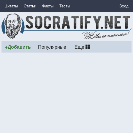
Цитаты
Статьи
Факты
Тесты
Вход
+Добавить
Популярные
Еще