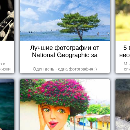
Лучшие фотографии от
5 
National Geographic за
нео
октябрь 2014
о в
Мы
жизни
Один день - одна фотография :)
сп
вещ