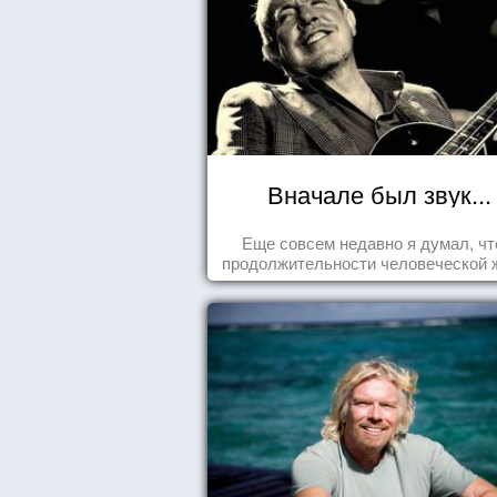
Вначале был звук...
Еще совсем недавно я думал, чт
продолжительности человеческой 
заложена какая-то ошибка.