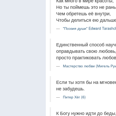
Как много в мире красоты,
Но ты поймешь это не ран
Чем обретешь её внутри,
Чтобы делиться eю дальше
"Поэзия души" Edward Tarashc
Единственный способ науч
оправдывать свою любовь,
просто практиковать любов
Мастерство любви (Мигель Руи
Если ты хотя бы на мгнове
не забудешь.
Питер Хёг (6)
К Богу нужно идти до беды,