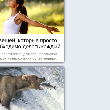
вещей, которые просто
бходимо делать каждый
день
 приготовили для вас небольшой
исок из нескольких обязательных
ей, которые должны стать частью
вашего дня.