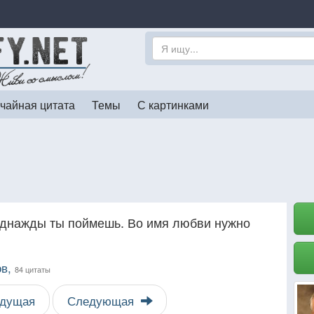
чайная цитата
Темы
С картинками
Однажды ты поймешь. Во имя любви нужно
ов,
84 цитаты
дущая
Следующая