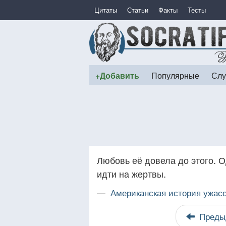
Цитаты
Статьи
Факты
Тесты
+Добавить
Популярные
Слу
Любовь её довела до этого. 
идти на жертвы.
—
Американская история ужас
Преды