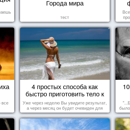
Города мира
елаешь
Все
тест
про
иха
4 простых способа как
10
быстро приготовить тело к
морю
 все
Уже через неделю Вы увидите результат,
"..
а через месяц он будет очевиден для
было
всех!
пол
сд