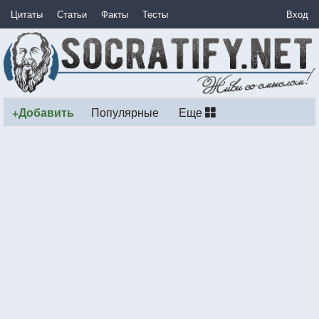
Цитаты
Статьи
Факты
Тесты
Вход
+Добавить
Популярные
Еще