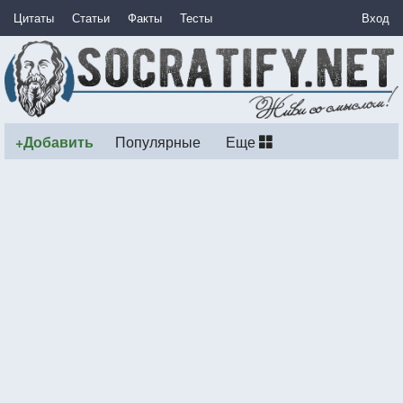
Цитаты
Статьи
Факты
Тесты
Вход
+Добавить
Популярные
Еще