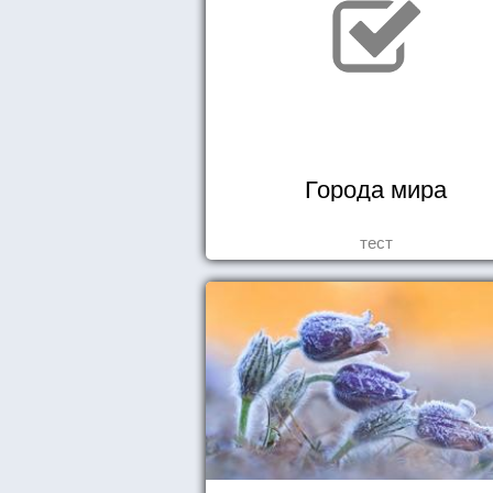
Города мира
тест