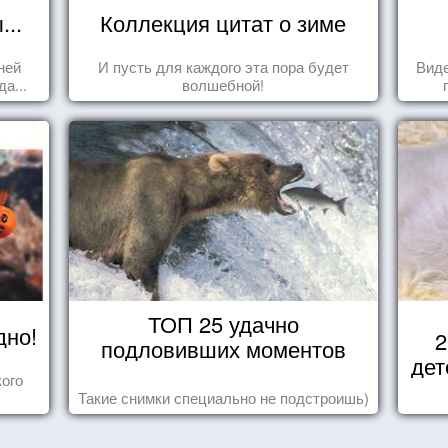
..
Коллекция цитат о зиме
ней
И пусть для каждого эта пора будет
Виде
а...
волшебной!
ТОП 25 удачно
дно!
2
подловивших моментов
дет
ого
Такие снимки специально не подстроишь)