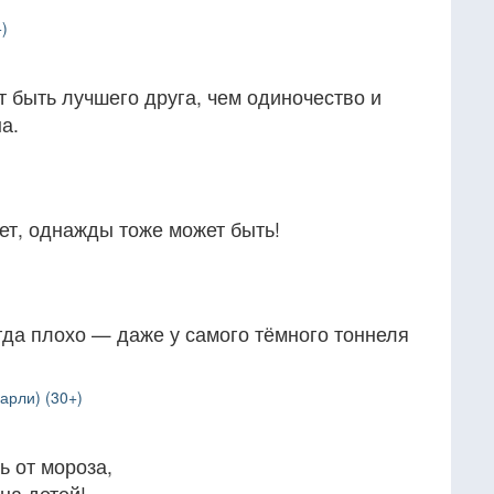
)
т быть лучшего друга, чем одиночество и
а.
жет, однажды тоже может быть!
гда плохо — даже у самого тёмного тоннеля
арли) (30+)
ь от мороза,
на детей!