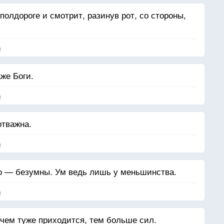
 полдороге и смотрит, разинув рот, со стороны,
я
же Боги.
я
отважна.
я
 — безумны. Ум ведь лишь у меньшинства.
я
 чем туже приходится, тем больше сил.