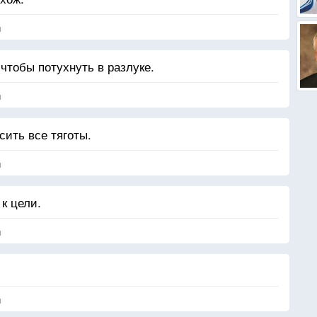
я
 чтобы потухнуть в разлуке.
я
сить все тяготы.
я
к цели.
я
я