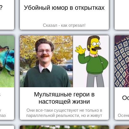
?
Убойный юмор в открытках
Сказал - как отрезал!
в
Мультяшные герои в
Ос
настоящей жизни
у
Они все-таки существуют не только в
лаз
параллельной реальности, но и живут
Осень
среди нас с вами.