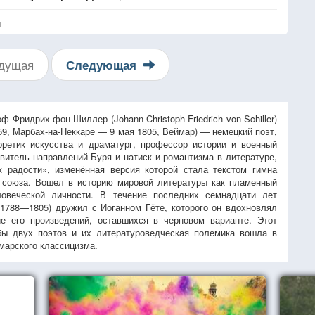
я
дущая
Следующая
ф Фридрих фон Шиллер (Johann Christoph Friedrich von Schiller)
59, Марбах-на-Неккаре — 9 мая 1805, Веймар) — немецкий поэт,
ретик искусства и драматург, профессор истории и военный
авитель направлений Буря и натиск и романтизма в литературе,
 радости», изменённая версия которой стала текстом гимна
 союза. Вошел в историю мировой литературы как пламенный
ловеческой личности. В течение последних семнадцати лет
(1788—1805) дружил с Иоганном Гёте, которого он вдохновлял
е его произведений, оставшихся в черновом варианте. Этот
ы двух поэтов и их литературоведческая полемика вошла в
марского классицизма.