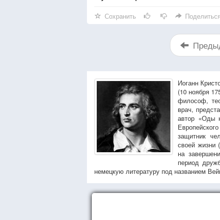
Сохранить
Поделитьс
Преды
Иоганн Кристо
(10 ноября 17
философ, тео
врач, предст
автор «Оды к
Европейского
защитник че
своей жизни 
на завершени
период дружб
немецкую литературу под названием Вей