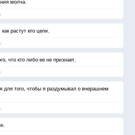
ния молча.
я
 как растут его цели.
я
го, что кто либо ее не признает.
я
ня для того, чтобы я раздумывал о вчерашнем
я
е.