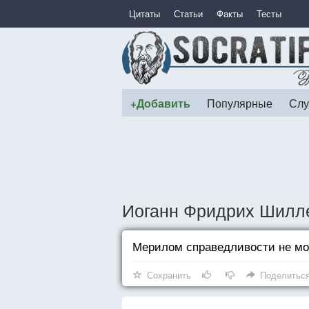
Цитаты
Статьи
Факты
Тесты
+Добавить
Популярные
Слу
Иоганн Фридрих Шилле
Мерилом справедливости не мо
Сохранить
Поделитьс