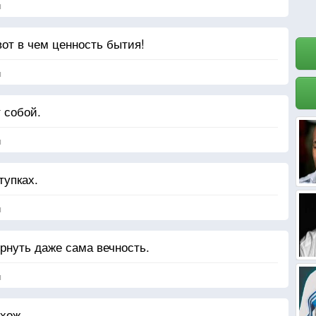
я
вот в чем ценность бытия!
я
 собой.
я
тупках.
я
рнуть даже сама вечность.
я
хож.