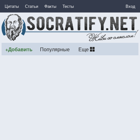
Цитаты
Статьи
Факты
Тесты
Вход
+Добавить
Популярные
Еще