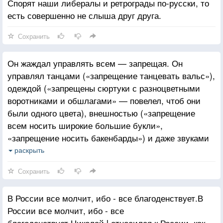
Спорят наши либералы и ретрограды по-русски, то
есть совершенно не слыша друг друга.
Сохранить
Он жаждал управлять всем — запрещая. Он
управлял танцами («запрещение танцевать вальс»),
одеждой («запрещены сюртуки с разноцветными
воротниками и обшлагами» — повелел, чтоб они
были одного цвета), внешностью («запрещение
всем носить широкие большие букли»,
«запрещение носить бакенбарды») и даже звуками
(«запрещено, чтобы кучера и форейторы, ехавши,
раскрыть
кричали»).
Сохранить
Гордо заявлял шведскому послу: «В России нет
важных лиц, кроме того, с которым я говорю и пока
В России все молчит, ибо - все благоденствует.В
я с ним говорю».О Павле I
России все молчит, ибо - все
благоденствует.Николай l относился к России, как