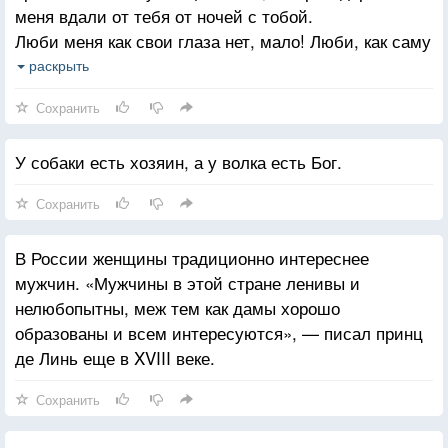
меня вдали от тебя от ночей с тобой.
Люби меня как свои глаза нет, мало! Люби, как саму
себя! Нет, больше, чем саму себя,
раскрыть
больше, чем свою жизнь, больше, чем всё! И
Сохранить
только тогда ты будешь любить меня так, как
люблю тебя я
У собаки есть хозяин, а у волка есть Бог.
Я опять буду спать без тебя. Прошу тебя, молю,-
дай мне уснуть. Вот уже которую ночь я держу тебя
Сохранить
во сне в своих объятиях И до утра поцелуи твои
жгут мою кровь Наполеон.
В России женщины традиционно интереснее
мужчин. «Мужчины в этой стране ленивы и
нелюбопытны, меж тем как дамы хорошо
образованы и всем интересуются», — писал принц
де Линь еще в XVIII веке.
Сохранить