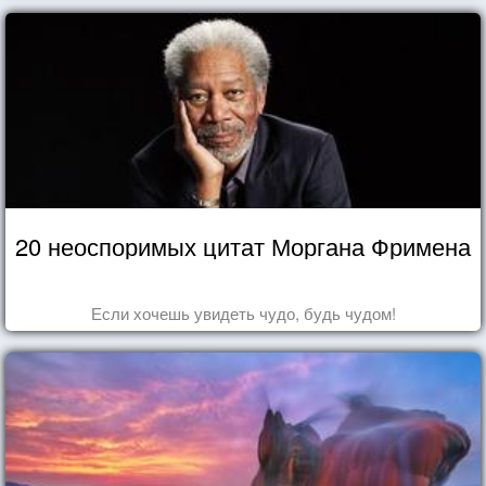
20 неоспоримых цитат Моргана Фримена
Если хочешь увидеть чудо, будь чудом!