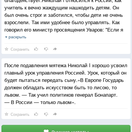
учитель к вечно жаждущим нашкодить детям. Он
был очень строг и заботился, чтобы дети не очень
взрослели. Так ими удобнее было управлять. Как
говорил его министр просвящения Уваров: "Если я
сумею продлить детство России еще на пол
раскрыть
столетия, то буду считать миссию выполненной". И
Сохранить
император с удовлетворением мог подвести итог. "В
России все молчит, ибо — благоденствует".
После подавления мятежа Николай I хорошо усвоил
главный урок управления Россией. Урок, который он
будет пытаться передать сыну.«В Европе Государь
должен обладать искусством быть то лисою, то
львом. — Так учил политиков генерал Бонапарт.
— В России — только львом».
Сохранить
Лучшие цитаты