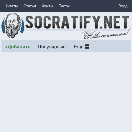
Цитаты
Статьи
Факты
Тесты
Вход
+Добавить
Популярные
Еще