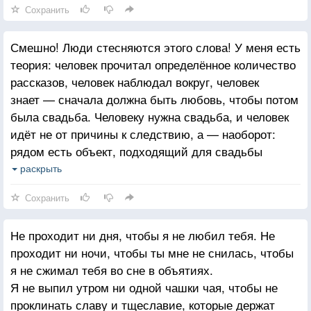
Сохранить
Смешно! Люди стесняются этого слова! У меня есть
теория: человек прочитал определённое количество
рассказов, человек наблюдал вокруг, человек
знает — сначала должна быть любовь, чтобы потом
была свадьба. Человеку нужна свадьба, и человек
идёт не от причины к следствию, а — наоборот:
рядом есть объект, подходящий для свадьбы
Значит? Значит — я его люблю! Так просто! И он
раскрыть
вынужден говорить то, что не чувствует. И оттого
Сохранить
людям так неудобно произносить это слово, и
оттого люди привыкли стесняться его. Они
Не проходит ни дня, чтобы я не любил тебя. Не
стесняются своей лжи.
проходит ни ночи, чтобы ты мне не снилась, чтобы
я не сжимал тебя во сне в объятиях.
Я не выпил утром ни одной чашки чая, чтобы не
проклинать славу и тщеславие, которые держат