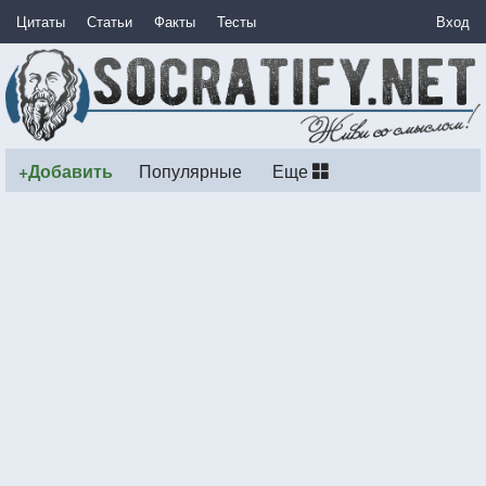
Цитаты
Статьи
Факты
Тесты
Вход
+Добавить
Популярные
Еще