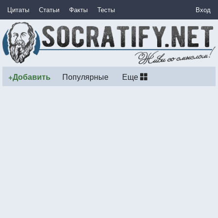
Цитаты
Статьи
Факты
Тесты
Вход
+Добавить
Популярные
Еще