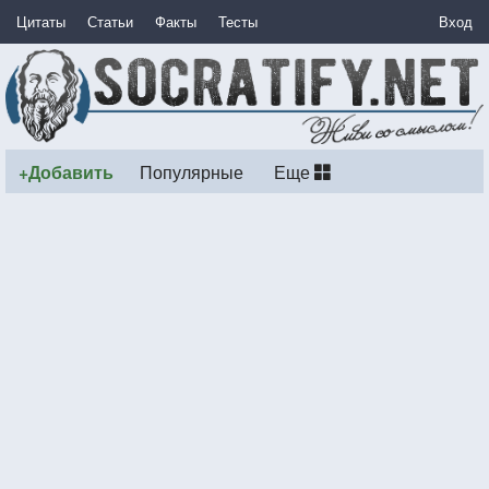
Цитаты
Статьи
Факты
Тесты
Вход
+Добавить
Популярные
Еще