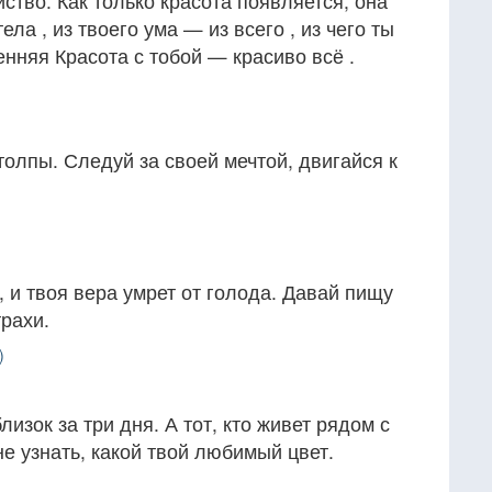
ство. Как только красота появляется, она
ела , из твоего ума — из всего , из чего ты
енняя Красота с тобой — красиво всё .
толпы. Следуй за своей мечтой, двигайся к
 и твоя вера умрет от голода. Давай пищу
трахи.
)
лизок за три дня. А тот, кто живет рядом с
не узнать, какой твой любимый цвет.