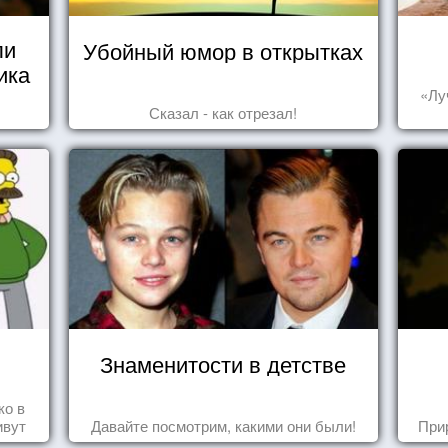
ли
Убойный юмор в открытках
ика
«Лу
Сказал - как отрезал!
Знаменитости в детстве
ко в
ивут
Давайте посмотрим, какими они были!
При