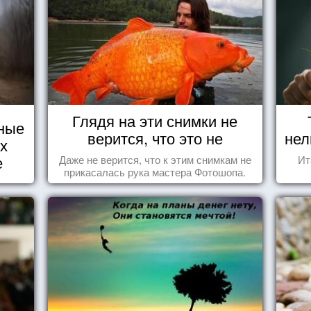
Глядя на эти снимки не
ные
верится, что это не
нел
их
Фотошоп!
е
Даже не верится, что к этим снимкам не
Ит
прикасалась рука мастера Фотошопа.