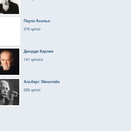
Пауло Коэльо
376 цитат
Джордж Карлин
141 цитата
Альберт Эйнштейн
226 цитат