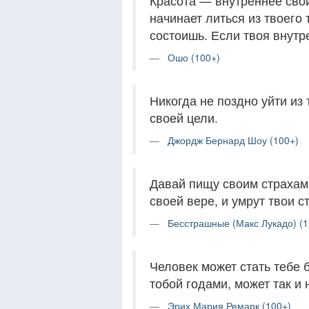
Красота — внутреннее свой
начинает литься из твоего т
состоишь. Если твоя внутр
Ошо (100+)
Никогда не поздно уйти из 
своей цели.
Джордж Бернард Шоу (100+)
Давай пищу своим страхам,
своей вере, и умрут твои с
Бесстрашные (Макс Лукадо) (1
Человек может стать тебе б
тобой годами, может так и 
Эрих Мария Ремарк (100+)