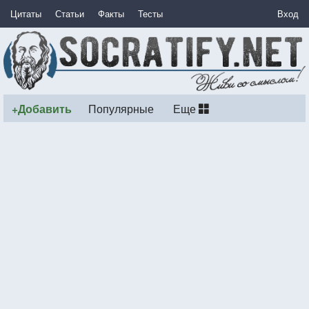
Цитаты
Статьи
Факты
Тесты
Вход
+Добавить
Популярные
Еще