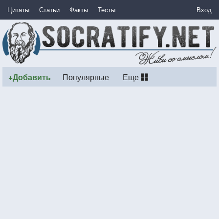
Цитаты
Статьи
Факты
Тесты
Вход
+Добавить
Популярные
Еще