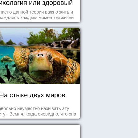
ихология или здоровый
пофигизм.
ласно данной теории важно жить и
лаждаясь каждым моментом жизни
нанно и с удовольствием. Как это,
робуем разобраться на реальных
примерах.
На стыке двух миров
овольно неуместно называть эту
ту - Земля, когда очевидно, что она
- Океан.