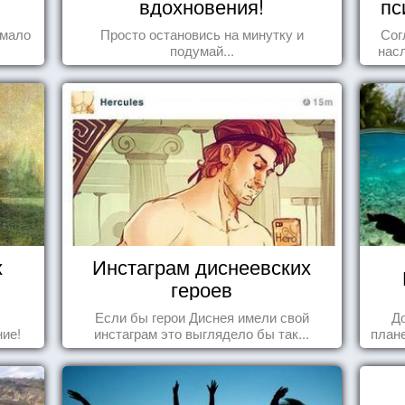
вдохновения!
пс
 мало
Просто остановись на минутку и
Сог
подумай...
нас
осоз
поп
х
Инстаграм диснеевских
героев
Если бы герои Диснея имели свой
Д
ие!
инстаграм это выглядело бы так...
плане