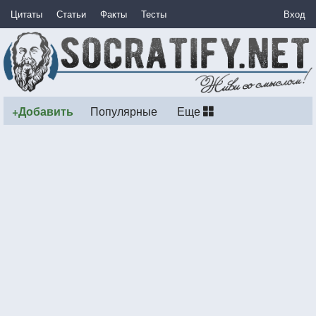
Цитаты
Статьи
Факты
Тесты
Вход
+Добавить
Популярные
Еще