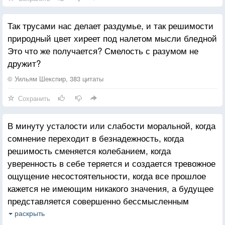
лечения. Поскольку я довольно неопытный врач,
это, вероятно, так. Я слышал, что священник
Так трусами нас делает раздумье, и так решимости
воплощает в себе силу буддийского закона.
природный цвет хиреет под налетом мысли бледной
Давайте посмотрим, как вы вернете к жизни этого
Это что же получается? Смелость с разумом не
мертвого человека, ибо без такого доказательства
дружит?
буддизм — лишь пустой звук».
Дайю пришел в замешательство, но, понимая, что
© Уильям Шекспир, 383 цитаты
для священника было бы непростительно опозорить
Сохранить
буддизм, не подал вида и отвечал: «Я
действительно покажу вам, как вернуть его к жизни
В минуту усталости или слабости моральной, когда
с помощью молитвы. Пожалуйста, подождите
сомнение переходит в безнадежность, когда
немного. Я должен подготовиться». После этого он
решимость сменяется колебанием, когда
вернулся в храм. Вскоре он снова пришел и, сев
уверенность в себе теряется и создается тревожное
рядом с телом, погрузился в медитацию. Прошло
ощущение несостоятельности, когда все прошлое
совсем немного времени, и мертвец начал дышать,
кажется не имеющим никакого значения, а будущее
а затем полностью ожил. Говорят, что он прожил
представляется совершенно бессмысленным
еще полгода. Поскольку священник Таннэн сам
и бесцельным, в такие минуты я прежде всегда
услышал об этом от очевидца, ошибки здесь быть
раскрыть