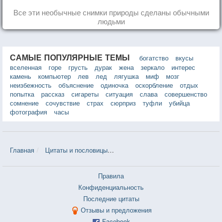
Все эти необычные снимки природы сделаны обычными
людьми
САМЫЕ ПОПУЛЯРНЫЕ ТЕМЫ
богатство
вкусы
вселенная
горе
грусть
дурак
жена
зеркало
интерес
камень
компьютер
лев
лед
лягушка
миф
мозг
неизбежность
объяснение
одиночка
оскорбление
отдых
попытка
рассказ
сигареты
ситуация
слава
совершенство
сомнение
сочувствие
страх
сюрприз
туфли
убийца
фотография
часы
Главная
Цитаты и пословицы
Цитаты в теме «Решимость» — 74
Правила
Конфиденциальность
Последние цитаты
Отзывы и предложения
Facebook