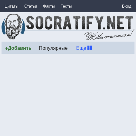
Цитаты
Статьи
Факты
Тесты
Вход
+Добавить
Популярные
Еще