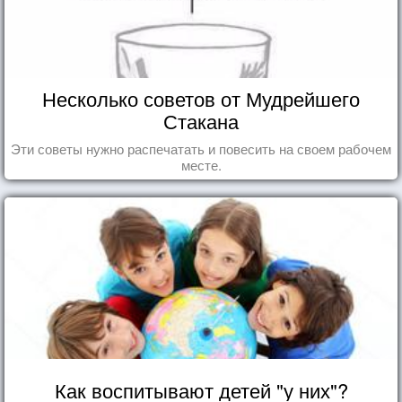
расчетливы и так кичатся своим имуществом.
Людям с расчетливыми сердцами недостает
чувства долга. А тот, кто не имеет чувства долга, не
уважает себя.
Несколько советов от Мудрейшего
Стакана
Эти советы нужно распечатать и повесить на своем рабочем
месте.
Как воспитывают детей "у них"?