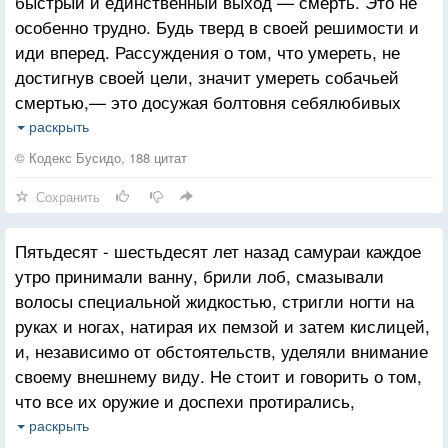
быстрый и единственный выход — смерть. Это не
особенно трудно. Будь тверд в своей решимости и
иди вперед. Рассуждения о том, что умереть, не
достигнув своей цели, значит умереть собачьей
смертью,— это досужая болтовня себялюбивых
людей. Когда ты стоишь перед необходимостью
раскрыть
выбрать жизнь или смерть, то достигнешь ты своей
© Кодекс Бусидо, 188 цитат
цели или нет, уже не важно.
Сохранить
Каждый из нас хочет жить. И по большей части мы
строим свои рассуждения в соответствии с нашими
Пятьдесят - шестьдесят лет назад самураи каждое
предпочтениями. Но не добиться своей цели и
утро принимали ванну, брили лоб, смазывали
продолжать жить — это трусость. Здесь нельзя
волосы специальной жидкостью, стригли ногти на
ошибиться. Умереть, не достигнув цели, — это
руках и ногах, натирая их пемзой и затем кислицей,
действительно собачья смерть и фанатизм. Но в
и, независимо от обстоятельств, уделяли внимание
этом нет бесчестья. В этом суть Пути самурая.
своему внешнему виду. Не стоит и говорить о том,
Если, укрепляя свое сердце решимостью каждое
что все их оружие и доспехи протирались,
утро и каждый вечер, человек сможет жить так,
смазывались, натирались до блеска и содержались
словно тело его уже умерло, путь будет для него
раскрыть