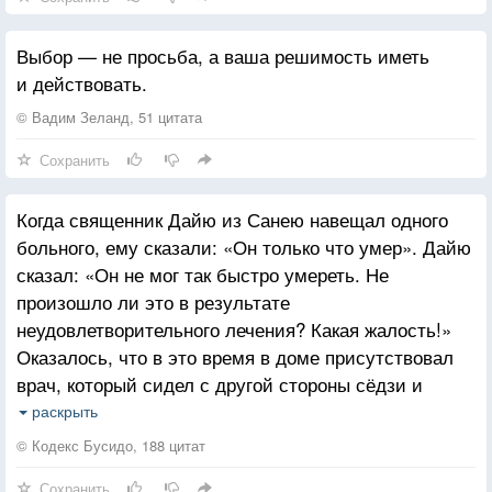
Выбор — не просьба, а ваша решимость иметь
и действовать.
© Вадим Зеланд, 51 цитата
Сохранить
Когда священник Дайю из Санею навещал одного
больного, ему сказали: «Он только что умер». Дайю
сказал: «Он не мог так быстро умереть. Не
произошло ли это в результате
неудовлетворительного лечения? Какая жалость!»
Оказалось, что в это время в доме присутствовал
врач, который сидел с другой стороны сёдзи и
услышал эти слова. Он необычайно рассердился,
раскрыть
вышел и сказал: «Я слышал, как вы сказали, что
© Кодекс Бусидо, 188 цитат
этот человек умер от неудовлетворительного
Сохранить