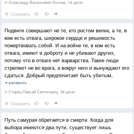
обращался к мыслям о Вас, находя в них и во всем,
не может.
© Александр Васильевич Колчак, 14 цитат
что связывалось с вами, с воспоминаниями о вас,
Рассказывая о том, как он молился, Дайю пояснил:
Сохранить
средство преодолеть это состояние.
«Подобные вещи не практикуются в нашей секте,
поэтому я не знал, как нужно молиться. Я просто
Подвиги совершают не те, кто ростом велик, а те, в
укрепил в себе решимость отдать жизнь во имя
ком есть отвага, широкое сердце и решимость
Будды, вернулся в храм, наточил короткий меч,
пожертвовать собой. И на войне те, в ком есть
который был преподнесен в дар храму, и спрятал
отвага, имеют и доброту и не убивают других,
его в своем одеянии. Затем я сел перед мертвецом
потому что в отваге нет варварства. Такие люди
и начал молиться: «Если сила буддийского закона
стреляют не во врага, а вокруг него и вынуждают его
существует, немедленно возвратись к жизни».
сдаться. Добрый предпочитает быть убитым,
Поскольку я связал себя клятвой, то, если бы он не
нежели убивать. Человек, настроенный таким
раскрыть
вернулся к жизни, я был готов вспороть себе живот
образом, приемлет божественные силы. Люди же
и умереть, сжимая труп в своих объятиях».
© Старец Паисий Святогорец, 39 цитат
злые трусливы и малодушны, свой страх они
Сохранить
прикрывают наглостью, боятся и самих себя, и
других и потому от страха стреляют без остановки.
Путь самурая обретается в смерти. Когда для
выбора имеются два пути, существует лишь