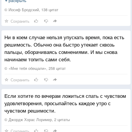
разум против пользования им. В момент, когда вы
раскрыть
возлагаете вину на что-то, вы подрываете
© Иосиф Бродский, 138 цитат
собственную решимость что-нибудь изменить.
Сохранить
Ни в коем случае нельзя упускать время, пока есть
решимость. Обычно она быстро утекает сквозь
пальцы, оборачиваясь сомнениями. И мы снова
начинаем топить сами себя.
© «Мне тебя обещали», 258 цитат
Сохранить
Если хотите по вечерам ложиться спать с чувством
удовлетворения, просыпайтесь каждое утро с
чувством решимости.
© Джордж Хорас Лоример, 2 цитаты
Сохранить