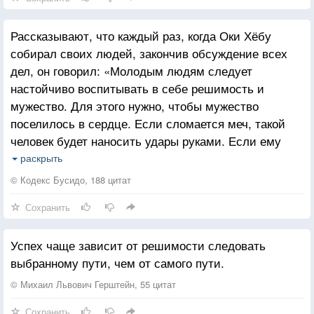
Рассказывают, что каждый раз, когда Оки Хёбу
собирал своих людей, закончив обсуждение всех
дел, он говорил: «Молодым людям следует
настойчиво воспитывать в себе решимость и
мужество. Для этого нужно, чтобы мужество
поселилось в сердце. Если сломается меч, такой
человек будет наносить удары руками. Если ему
отрубят руки, он прижмет врага к земле своими
раскрыть
плечами. Если отрубят плечи, он прокусит зубами
© Кодекс Бусидо, 188 цитат
горло десяти или пятнадцати врагам. Вот что такое
Сохранить
мужество».
Успех чаще зависит от решимости следовать
выбранному пути, чем от самого пути.
© Михаил Львович Герштейн, 55 цитат
Сохранить