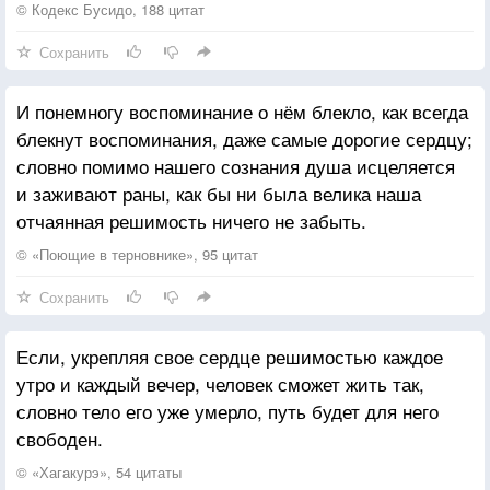
в порядке.
свободен. Вся его жизнь будет безупречна, и он
© Кодекс Бусидо, 188 цитат
Хотя может показаться, что специальная забота о
добьется успеха на своем поприще.
Сохранить
своем внешнем виде похожа на бахвальство, это не
имеет никакого отношения к стремлению
И понемногу воспоминание о нём блекло, как всегда
произвести впечатление. Даже если ты знаешь, что
блекнут воспоминания, даже самые дорогие сердцу;
сегодня можешь погибнуть, и полон твердой
словно помимо нашего сознания душа исцеляется
решимости встретить неминуемую смерть, если ты
и заживают раны, как бы ни была велика наша
встретишь смерть, имея неподобающий внешний
отчаянная решимость ничего не забыть.
вид, то тем самым покажешь, что не подготовился
заранее. Враги отнесутся к тебе с презрением и
© «Поющие в терновнике», 95 цитат
сочтут тебя неопрятным. По этой причине говорят,
Сохранить
что как старые, так и молодые должны следить за
своим внешним видом.
Если, укрепляя свое сердце решимостью каждое
Хота можно скакать, что это дело хлопотливое и
утро и каждый вечер, человек сможет жить так,
отнимает много времени, призвание самурая
словно тело его уже умерло, путь будет для него
заключается в подобных вещах. Это не пустая трата
свободен.
времени и не хлопотливое
занятие. Нет ничего позорного в том, что ты
© «Хагакурэ», 54 цитаты