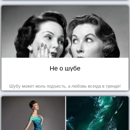
Не о шубе
Шубу может моль подъесть, а любовь всегда в тренде!