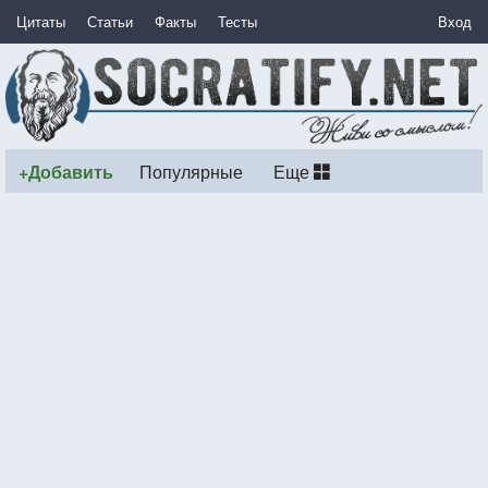
Цитаты
Статьи
Факты
Тесты
Вход
+Добавить
Популярные
Еще