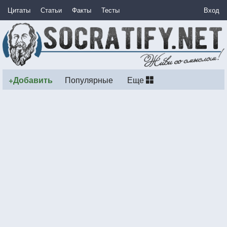
Цитаты
Статьи
Факты
Тесты
Вход
+Добавить
Популярные
Еще