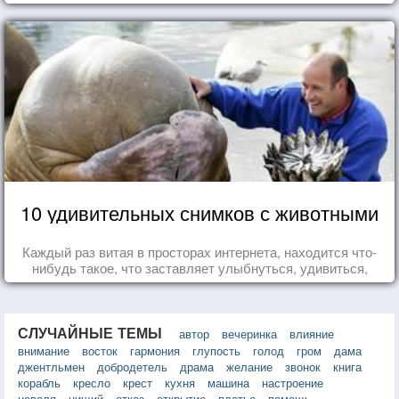
10 удивительных снимков с животными
Каждый раз витая в просторах интернета, находится что-
нибудь такое, что заставляет улыбнуться, удивиться,
восхититься...
СЛУЧАЙНЫЕ ТЕМЫ
автор
вечеринка
влияние
внимание
восток
гармония
глупость
голод
гром
дама
джентльмен
добродетель
драма
желание
звонок
книга
корабль
кресло
крест
кухня
машина
настроение
неволя
нищий
отказ
открытие
платье
помощь