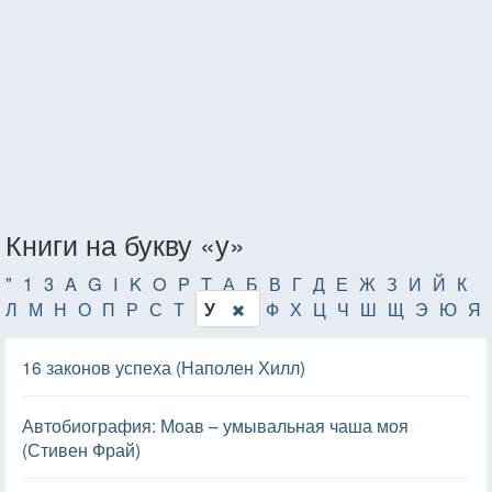
Книги на букву «у»
"
1
3
A
G
I
K
O
P
T
А
Б
В
Г
Д
Е
Ж
З
И
Й
К
Л
М
Н
О
П
Р
С
Т
Ф
Х
Ц
Ч
Ш
Щ
Э
Ю
Я
У
16 законов успеха (Наполен Хилл)
Автобиография: Моав – умывальная чаша моя
(Стивен Фрай)